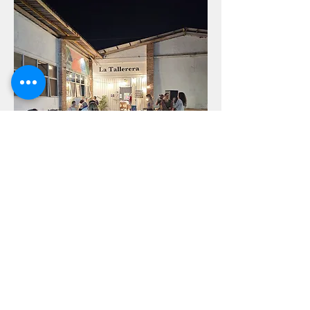
Poligono Galería- :Tallerera
Su exposición, 
“El Agua como Memoria 
Viva”
, explora cómo el agua actúa como un 