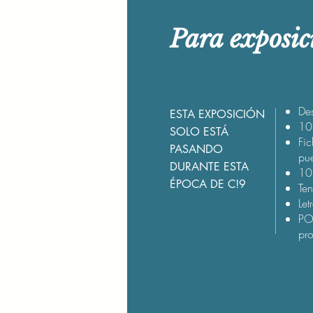
Para exposic
De
ESTA EXPOSICIÓN
10 
SOLO ESTÁ
Fic
PASANDO
pu
DURANTE ESTA
10
ÉPOCA DE C!9
Ten
Let
PO
pr