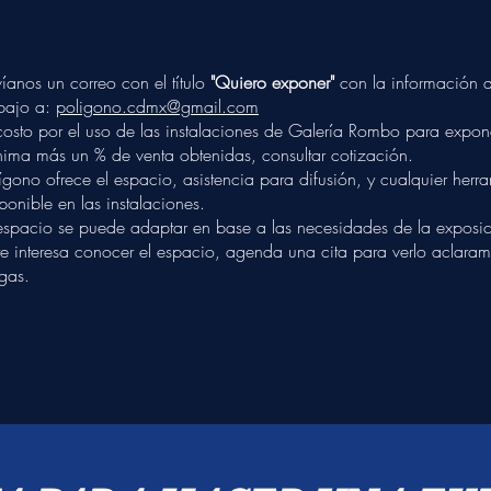
íanos un correo con el título
"Quiero exponer"
con la información 
bajo a:
poligono.cdmx@gmail.com
costo por el uso de las instalaciones de Galería Rombo para expon
ima más un % de venta obtenidas, consultar cotización.
ígono ofrece el espacio, asistencia para difusión, y cualquier her
ponible en las instalaciones.
espacio se puede adaptar en base a las necesidades de la exposic
te interesa conocer el espacio, agenda una cita para verlo aclara
gas.