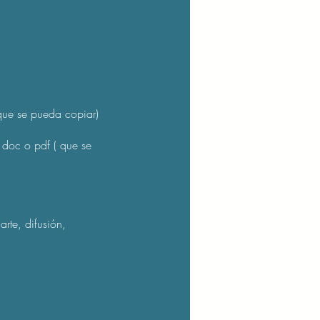
que se pueda copiar)
. doc o pdf ( que se
te, difusión,