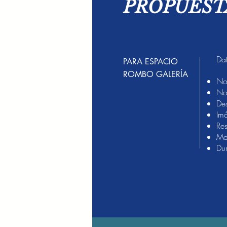
PROPUEST
Dat
PARA ESPACIO
ROMBO GALERÍA
Nom
No
Des
Im
Res
Mat
Du