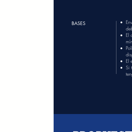
Env
BASES
de
El 
mín
Pol
dis
El 
Si 
ten