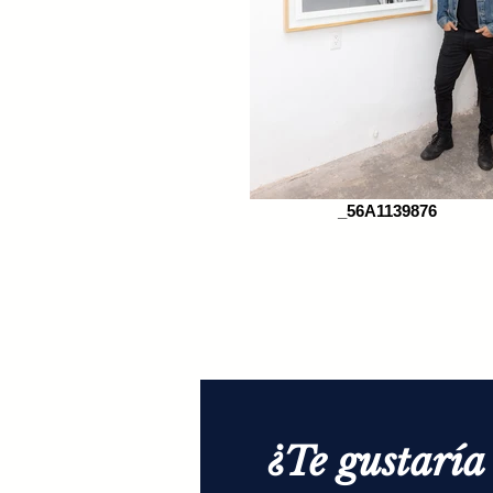
_56A1139876
¿Te gustarí