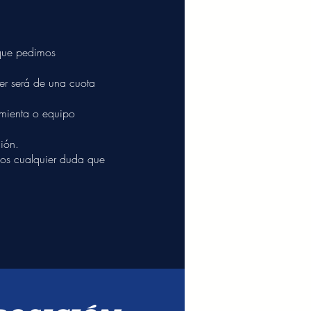
que pedimos
er será de una cuota
ramienta o equipo
ión.
mos cualquier duda que