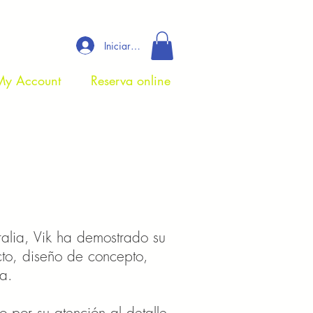
Iniciar sesión
My Account
Reserva online
alia, Vik ha demostrado su
to, diseño de concepto,
́a.
 por su atención al detalle,