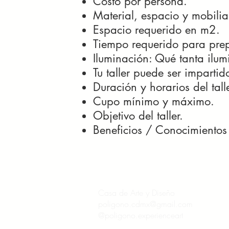
Costo por persona.
Material, espacio y mobilia
Espacio requerido en m2.
Tiempo requerido para prepa
Iluminación: Qué tanta ilum
Tu taller puede ser impartido
Duración y horarios del talle
Cupo mínimo y máximo.
Objetivo del taller.
Beneficios / Conocimientos a
Casa de Arte y Diseño
poligono.cdmx@gmail.com
@poligono.experienceart